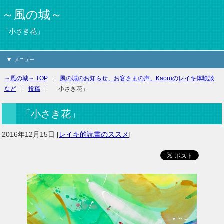
～風の城～
「小さき花」
メニュー
～風の城～ TOP
風の城のお知らせ、お客さまの声、Kaoruのレイキ体験談
など
投稿
「小さき花」
「小さき花」
2016年12月15日
[
レイキ的読書のススメ
]