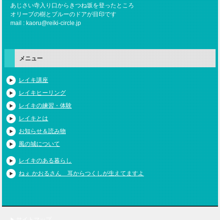
あじさい寺入り口からきつね坂を登ったところ
オリーブの樹とブルーのドアが目印です
mail : kaoru@reiki-circle.jp
メニュー
レイキ講座
レイキヒーリング
レイキの練習・体験
レイキとは
お知らせ＆読み物
風の城について
レイキのある暮らし
ねぇ かおるさん 耳からつくしが生えてますよ
サイトマップ