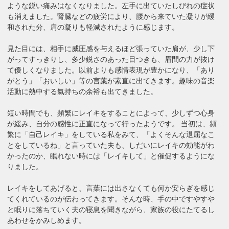
ような鋭い痛みはなくなりました。左手に出ていたしびれの症状
も消えました。腎臓などの疲労により、腰から来ていた凝りが緩
和された分、肩の凝りも軽減されたように感じます。
見た目には、相手に威圧感を与えるほど張っていた肩が、少し下
がってすっきりし、多少鋭さのあった目つきも、眉間の力が抜け
て優しくなりました。以前よりも感情表現が豊かになり、「あり
がとう」「おいしい」等の言葉が素直に出てきます。趣味の音楽
活動に熱中する氣持ちの余裕も出てきました。
短い時間でも、頻繁にレイキをすることによって、少しずつ心身
が緩み、自分の感性に正直になって行ったようです。 当初は、頻
繁に「自己レイキ」をしている私をみて、「よくそんな退屈なこ
とをしているね」と言っていた夫も、しだいにレイキの効能がわ
かったのか、眠れない時には「レイキして」と催促するようにな
りました。
レイキをしてあげると、言葉には出さなくても何か安らぎを感じ
てくれているのが伝わってきます。そんな時、手の中ですやすや
と眠りに落ちていく夫の寝息を聞きながら、家族の役にたてるし
あわせをかみしめます。