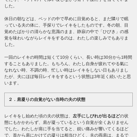
した。
休日の朝などは、ベッドの中で早めに目覚めると、まだ隣りで眠
っている夫の体に、手探りでレイキをしたものです。冬の朝、目
覚めたばかりの清らかな意識のまま、静寂の中で「ひびき」の感
覚を味わいながらレイキをするのは、わたしの楽しみでもありま
した。
一回のレイキの時間は短くて10分くらい、長い時は30分から1時間
することもありました。もちろん、わたし自身が疲れてやる氣に
なれない時、不調の時、忙しい時はレイキをしない日もありまし
たが、夫にほぼ毎日レイキをするという状態は3年近く続いたと思
います。
２．肩凝りの自覚がない当時の夫の状態
レイキをし始めた頃の夫の状態は、
左手にしびれが出るほど
の状
態にもかかわらず、肩が凝っているという自覚が全くありません
でした。わたしが肩に手を当てると、鋭い痛みが響いてくるほど
で、首から肩にかけての凝りは相当ひどく、夫の両肩は、まるで