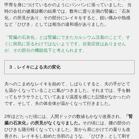
甲冑を身につけているかのようにパンパンに張っていました。 当
時の会社の健康診断の結果では、数年に渡り左側の腎臓に「石灰
化」の所見があり、その部分にレイキをすると、鋭い痛みや熱感
など「ひびき」としては相当の違和感がありました。
「腎臓の石灰化」とは腎臓にできたカルシウム沈着のことで、す
ぐに病気に至るわけではないようです。自覚症状はありません
が、その部分の機能低下と考えられます。
３．レイキによる夫の変化
夫へのこまめなレイキを始めて、しばらくすると、夫の手がとて
も温かくなっていることに氣がつきました。それまでは、手を触
ってもサラサラとしていてあまり温度を感じた記憶がなかったの
です。そして、夫の体全体が温かくなって行きました。
2年ほどたった頃には、人間ドックの数値もかなり改善され、
「腎
臓の石灰化」の所見がなくなりました。
その頃には、腰の部分の
ひびきも随分軽くなっていました。首から肩にかけての凝りも改
善され、レイキをし始めた当初のような、「ひびき」として刺す