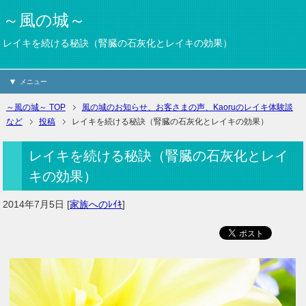
～風の城～
レイキを続ける秘訣（腎臓の石灰化とレイキの効果）
メニュー
～風の城～ TOP
風の城のお知らせ、お客さまの声、Kaoruのレイキ体験談
など
投稿
レイキを続ける秘訣（腎臓の石灰化とレイキの効果）
レイキを続ける秘訣（腎臓の石灰化とレイ
キの効果）
2014年7月5日
[
家族へのﾚｲｷ
]