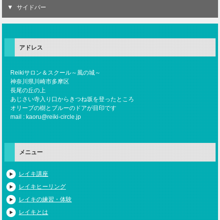
サイドバー
アドレス
Reikiサロン＆スクール～風の城～
神奈川県川崎市多摩区
長尾の丘の上
あじさい寺入り口からきつね坂を登ったところ
オリーブの樹とブルーのドアが目印です
mail : kaoru@reiki-circle.jp
メニュー
レイキ講座
レイキヒーリング
レイキの練習・体験
レイキとは