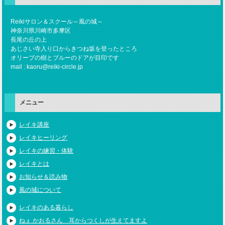
Reikiサロン＆スクール～風の城～
神奈川県川崎市多摩区
長尾の丘の上
あじさい寺入り口からきつね坂を登ったところ
オリーブの樹とブルーのドアが目印です
mail : kaoru@reiki-circle.jp
メニュー
レイキ講座
レイキヒーリング
レイキの練習・体験
レイキとは
お知らせ＆読み物
風の城について
レイキのある暮らし
ねぇ かおるさん 耳からつくしが生えてますよ