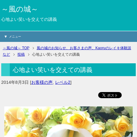
～風の城～
心地よい笑いを交えての講義
メニュー
～風の城～ TOP
風の城のお知らせ、お客さまの声、Kaoruのレイキ体験談
など
投稿
心地よい笑いを交えての講義
心地よい笑いを交えての講義
2014年8月3日
[
お客様の声
,
レベル2
]