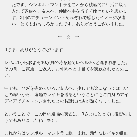
たです。シンボル・マントラをこれから積極的に生活に取り
入れて家族へ、友人へ、仲間へ手を当ててゆきたいと思いま
す。3回のアチューンメントそれぞれで感じたイメージが違
い、とてもおもしろかったです。ありがとうございました。
☆ ☆ ☆
Rさま、ありがとうございます！
レベル1からおよそ10か月の時を経てレベル2へと進まれました。
その間、ご家族、ご友人、お仲間へと手当てを実践されたとのこ
と。
中でも、ひざを痛めているご友人へ、少しでも楽になってほしい
との願いから、遠隔でレイキを送るということにもご自身のアイ
ディアでチャレンジされたとのお話には胸が熱くなりました。
ということで、この日の遠隔の実習は、Rさまにとっては復習のよ
うでもありましたね（笑）。
これからはシンボル・マントラに親しまれ、新たなレイキの側面