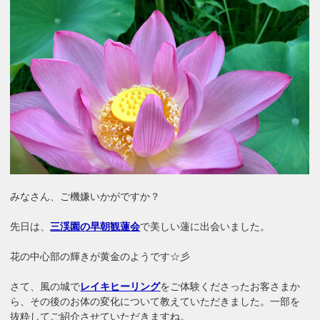
みなさん、ご機嫌いかがですか？
先日は、
三渓園の早朝観蓮会
で美しい蓮に出会いました。
花の中心部の輝きが黄金のようです☆彡
さて、風の城で
レイキヒーリング
をご体験くださったお客さまか
ら、その後のお体の変化について教えていただきました。一部を
抜粋してご紹介させていただきますね。