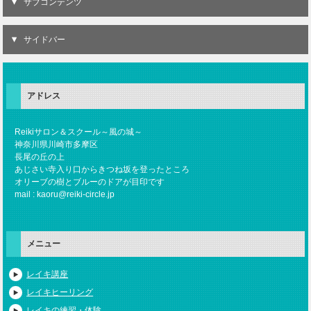
サブコンテンツ
サイドバー
アドレス
Reikiサロン＆スクール～風の城～
神奈川県川崎市多摩区
長尾の丘の上
あじさい寺入り口からきつね坂を登ったところ
オリーブの樹とブルーのドアが目印です
mail : kaoru@reiki-circle.jp
メニュー
レイキ講座
レイキヒーリング
レイキの練習・体験