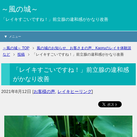
～風の城～
「レイキすごいですね！」前立腺の違和感がかなり改善
メニュー
～風の城～ TOP
風の城のお知らせ、お客さまの声、Kaoruのレイキ体験談
など
投稿
「レイキすごいですね！」前立腺の違和感がかなり改善
「レイキすごいですね！」前立腺の違和感
がかなり改善
2021年8月12日
[
お客様の声
,
レイキヒーリング
]