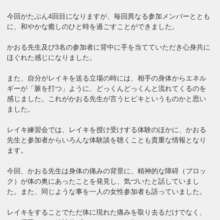
今回がたぶん4回目になりますが、毎回異なる参加メンバーととも
に、和やかな癒しのひと時を過ごすことができました。
かおる先生及び3名の参加者に背中に手を当てていただき心身共に
ほぐれた感じになりました。
また、自分がレイキを送る立場の時には、相手の身体からエネル
ギーが「脈を打つ」ように、どっくんどっくんと流れてくるのを
感じました。これがかおる先生が言うヒビキというものかと思い
ました。
レイキ練習会では、レイキを授け受けする体験のほかに、かおる
先生と参加者からいろんな体験談を聴くことも貴重な情報となり
ます。
今回、かおる先生は身体の痛みの背景に、精神的な障碍（ブロッ
ク）が体の奥にあったことを発見し、気づいたと話していまし
た。また、同じような事を一人の女性参加者も語っていました。
レイキをすることでただ体に現れた痛みを取り去るだけでなく、