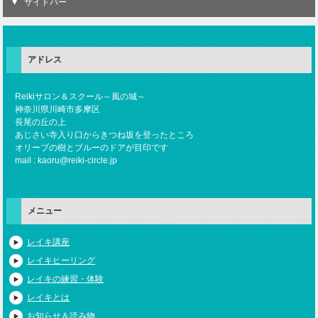
サイドバー
アドレス
Reikiサロン＆スクール～風の城～
神奈川県川崎市多摩区
長尾の丘の上
あじさい寺入り口からきつね坂を登ったところ
オリーブの樹とブルーのドアが目印です
mail : kaoru@reiki-circle.jp
メニュー
レイキ講座
レイキヒーリング
レイキの練習・体験
レイキとは
お知らせ＆読み物