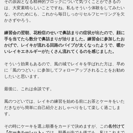
その原因となる精神的ブロックについて気づくことができるの
は、大変素晴らしいことですね。私もそういう体験をしてみたい
な。そのためにも、これから毎日しっかりセルフヒーリングを欠
かさずやろう。
練習会の翌朝、花粉症のせいで鼻詰まりの症状が出たので、顔に
手を当てたら数分で鼻詰まりが治りました。練習会に参加したお
かげで、レイキが流れる回路のパイプが太くなったようで、暖か
いレイキエネルギーがたくさん流れてくるのを感じました。
そういう効果もあるので、風の城でレイキを学ばれた方は、早め
に「風のつどい」に参加してフォローアップされることをお勧め
したいと思います。
最後に、これは余談です。
風のつどいでは、レイキの練習を始める前にお茶とケーキをいた
だきながら簡単に自己紹介とおしゃべりをして楽しく過ごしま
す。
その時にケーキを選ぶ順番をカードで決めますが、この
名付けて
『ケーキルーレット』
では、順番が先でも後でも、私はこれまで