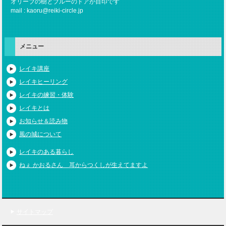
オリーブの樹とブルーのドアが目印です
mail : kaoru@reiki-circle.jp
メニュー
レイキ講座
レイキヒーリング
レイキの練習・体験
レイキとは
お知らせ＆読み物
風の城について
レイキのある暮らし
ねぇ かおるさん 耳からつくしが生えてますよ
サイトマップ