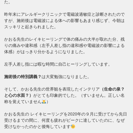
た。
昨年末にアレルギークリニックで電磁波過敏症と診断されたので
すが、施術後は電磁波による体への影響もあまり感じず、今朝は
スッキリと起きられました。
かおる先生のレイキヒーリングで体の痛みの大半が取れた分、残
りの痛みや違和感（左手人差し指の違和感や電磁波の影響による
体感）がはっきり分かるようになりました。
左手人差し指には暇な時間に自己ヒーリングしています。
施術後の特別講義？
は大変勉強になりました。
そして、かおる先生の世界観を表現したインテリア
（生命の泉？
と心の水面？）
がとても印象的でした。（すいません。正しい名
称を覚えていません
）
かおる先生の レイキヒーリングを2020年の９月に受けてから先日
受けるまでの間に、何度も疲れがピークに達していたのに、なぜ
受けなかったのかと後悔しています