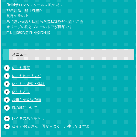
Reikiサロン＆スクール～風の城～
神奈川県川崎市多摩区
長尾の丘の上
あじさい寺入り口からきつね坂を登ったところ
オリーブの樹とブルーのドアが目印です
mail : kaoru@reiki-circle.jp
メニュー
レイキ講座
レイキヒーリング
レイキの練習・体験
レイキとは
お知らせ＆読み物
風の城について
レイキのある暮らし
ねぇ かおるさん 耳からつくしが生えてますよ