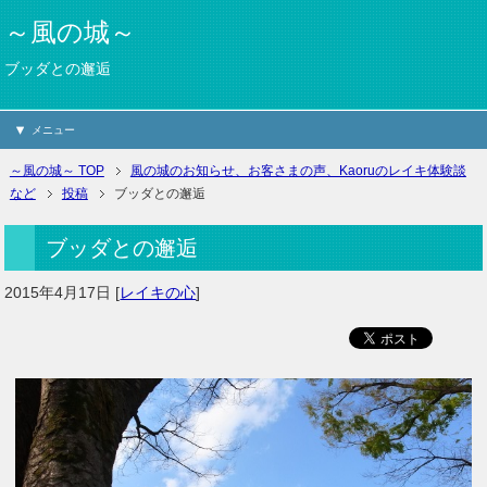
～風の城～
ブッダとの邂逅
メニュー
～風の城～ TOP
風の城のお知らせ、お客さまの声、Kaoruのレイキ体験談
など
投稿
ブッダとの邂逅
ブッダとの邂逅
2015年4月17日
[
レイキの心
]