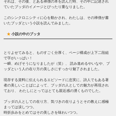
それは、その後、とある禅僧の本を読んだ時、その中に記述され
ていたブッダのイメージとぴったり重なりました。
このシンクロニシティに心を動かされ、わたしは、その禅僧が書
いたブッダという小説を読んでみました。
★
小説の中のブッタ
とりよせてみると、ものすごく分厚く、ページ構成が上下二段組
で字がいっぱい！
一瞬、めげそうになりましたが（笑）、 読み進めるやいなや、ブ
ッダという人の在り方の美しさにすっかり魅了されました。
現存する資料に伝えられるエピソードに忠実に、詩人でもある著
者の美しいことばによって、ブッダの人としての魅力が再現され
ており、 わたしにとってはとても親近感の湧くものでした。
ブッダの人としての在り方、気づきの在りようとその教えに感極
まっては涙しつつ。
時折歩みをとめてはその美しさを味わいつつ。