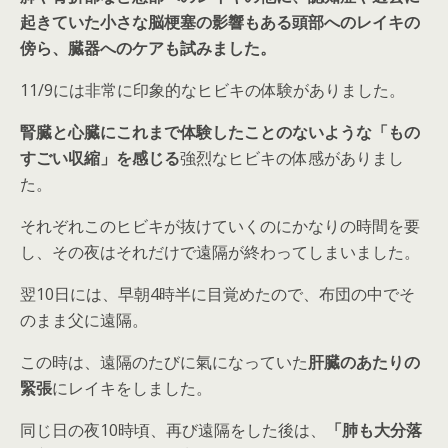
起きていた小さな脳梗塞の影響もある頭部へのレイキの
傍ら、臓器へのケアも試みました。
11/9には非常に印象的なヒビキの体験がありました。
腎臓と心臓にこれまで体験したことのないような「もの
すごい収縮」を感じる
強烈なヒビキの体感がありまし
た。
それぞれこのヒビキが抜けていくのにかなりの時間を要
し、その夜はそれだけで遠隔が終わってしまいました。
翌10日には、早朝4時半に目覚めたので、布団の中でそ
のまま父に遠隔。
この時は、遠隔のたびに氣になっていた
肝臓のあたりの
緊張
にレイキをしました。
同じ日の夜10時頃、再び遠隔をした後は、
「肺も大分落