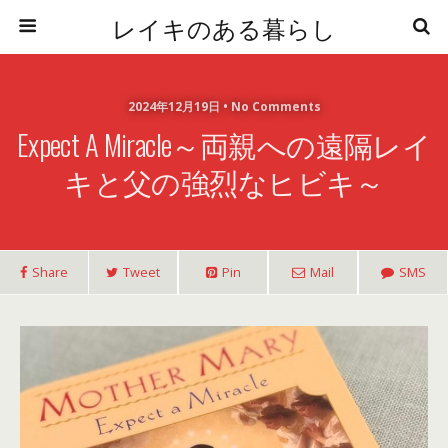
レイキのある暮らし
2024年12月19日 • No Comments
Expect A Miracle～両親への遠隔レイ
キと父の強烈なヒビキ～
Share
Tweet
Pin
Mail
SMS